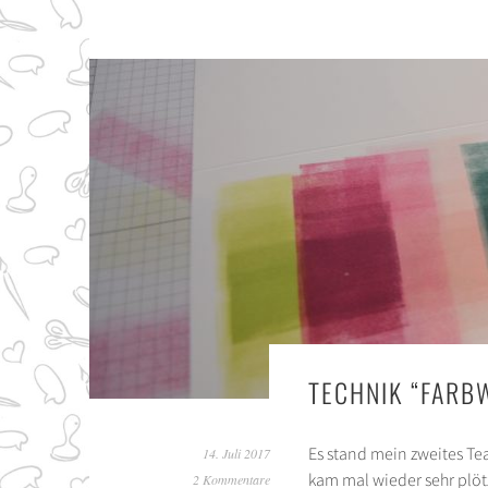
TECHNIK “FARB
Es stand mein zweites Te
14. Juli 2017
kam mal wieder sehr plöt
2 Kommentare