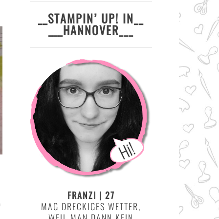
__STAMPIN’ UP! IN__
___HANNOVER___
FRANZI | 27
n
MAG DRECKIGES WETTER,
WEIL MAN DANN KEIN