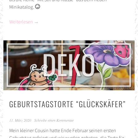
Minikatalog.
Weiterlesen
→
GEBURTSTAGSTORTE “GLÜCKSKÄFER”
11. März 2020
Schreibe einen Kommentar
Mein kleiner Cousin hatte Ende Februar seinen ersten
Geburtstag gefeiert und wir wurden gebeten, die Torte für