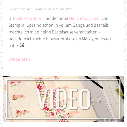
25. Februar 2020
Schreibe einen Kommentar
Die
Sale-A-Bration
und der neue
Minikatalog 2020
von
Stampin’ Up! sind schon in vollem Gange und deshalb
möchte ich mit dir eine Bastelsause veranstalten –
nachdem ich meine Klausurenphase im März gemeistert
habe.
Weiterlesen
→