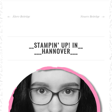
BEITRAGS-
Ältere Beiträge
Neuere Beiträge
NAVIGATION
__STAMPIN’ UP! IN__
___HANNOVER___