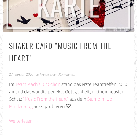
SHAKER CARD “MUSIC FROM THE
HEART”
21. Januar 2020
Schreibe einen Kommentar
Im
Team Mach’s Dir Schön
stand das erste Teamtreffen 2020
an und das war die perfekte Gelegenheit, meinen neusten
Schatz
“Music From the Heart”
aus dem
Stampin’ Up!
Minikatalog
auszuprobieren
.
Weiterlesen
→